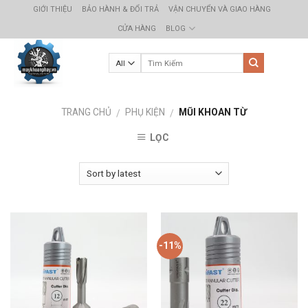
Skip
GIỚI THIỆU
BẢO HÀNH & ĐỔI TRẢ
VẬN CHUYỂN VÀ GIAO HÀNG
to
CỬA HÀNG
BLOG
content
TRANG CHỦ
PHỤ KIỆN
MŨI KHOAN TỪ
/
/
LỌC
-11%