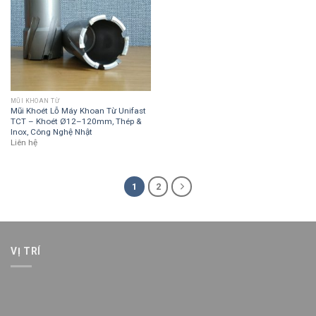
MŨI KHOAN TỪ
Mũi Khoét Lỗ Máy Khoan Từ Unifast
TCT – Khoét Ø12–120mm, Thép &
Inox, Công Nghệ Nhật
Liên hệ
1
2
VỊ TRÍ