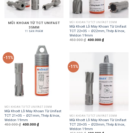
MŨI KHOAN TỪ TCT UNIFAST 35MM
MŨI KHOAN TỪ TCT UNIFAST
Mũi Khoét Lỗ Máy Khoan Từ Unifast
35MM
TCT 22×35 – Ø22mm, Thép & Inox,
11 SẢN PHẨM
Weldon 19mm
450.000
₫
400.000
₫
-11%
-11%
MŨI KHOAN TỪ TCT UNIFAST 35MM
Mũi Khoét Lỗ Máy Khoan Từ Unifast
TCT 21×35 – Ø21mm, Thép & Inox,
MŨI KHOAN TỪ TCT UNIFAST 35MM
Weldon 19mm
Mũi Khoét Lỗ Máy Khoan Từ Unifast
TCT 20×35 – Ø20mm, Thép & Inox,
450.000
₫
400.000
₫
Weldon 19mm