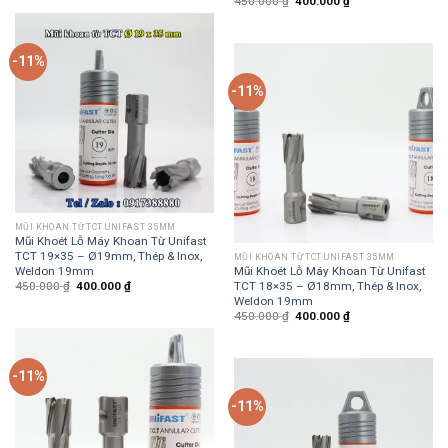
450.000
₫
400.000
₫
-11%
-11%
MŨI KHOAN TỪ TCT UNIFAST 35MM
Mũi Khoét Lỗ Máy Khoan Từ Unifast
TCT 19×35 – Ø19mm, Thép & Inox,
MŨI KHOAN TỪ TCT UNIFAST 35MM
Weldon 19mm
Mũi Khoét Lỗ Máy Khoan Từ Unifast
TCT 18×35 – Ø18mm, Thép & Inox,
450.000
₫
400.000
₫
Weldon 19mm
450.000
₫
400.000
₫
-11%
-11%