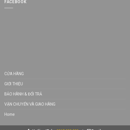
FACEBOOK
CỬA HÀNG
GIỚI THIỆU
BẢO HÀNH & ĐỔI TRẢ
VẬN CHUYỂN VÀ GIAO HÀNG
Home