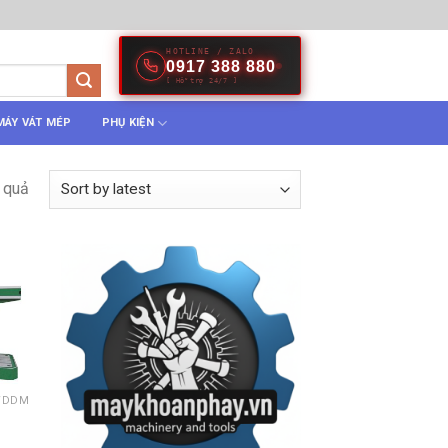
HOTLINE / ZALO
0917 388 880
[ Hỗ trợ 24/7 ]
MÁY VÁT MÉP
PHỤ KIỆN
 quả
WDDM