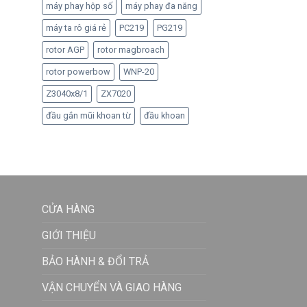
máy phay hộp số
máy phay đa năng
máy ta rô giá rẻ
PC219
PG219
rotor AGP
rotor magbroach
rotor powerbow
WNP-20
Z3040x8/1
ZX7020
đầu gắn mũi khoan từ
đầu khoan
CỬA HÀNG
GIỚI THIỆU
BẢO HÀNH & ĐỔI TRẢ
VẬN CHUYỂN VÀ GIAO HÀNG