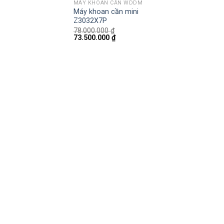
MÁY KHOAN CẦN WDDM
Máy khoan cần mini
Z3032X7P
78.000.000
₫
73.500.000
₫