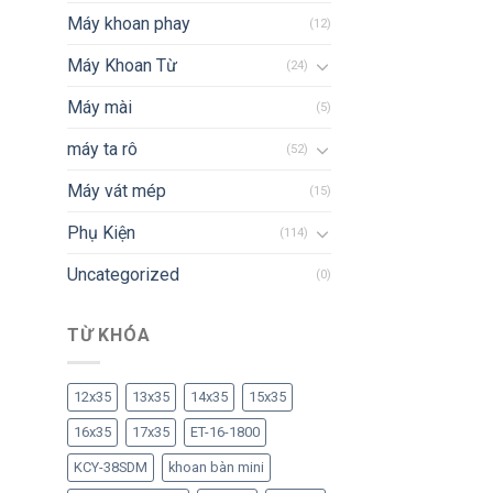
Máy khoan phay
(12)
Máy Khoan Từ
(24)
Máy mài
(5)
máy ta rô
(52)
Máy vát mép
(15)
Phụ Kiện
(114)
Uncategorized
(0)
TỪ KHÓA
12x35
13x35
14x35
15x35
16x35
17x35
ET-16-1800
KCY-38SDM
khoan bàn mini