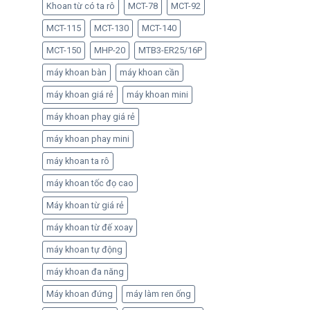
Khoan từ có ta rô
MCT-78
MCT-92
MCT-115
MCT-130
MCT-140
MCT-150
MHP-20
MTB3-ER25/16P
máy khoan bàn
máy khoan cần
máy khoan giá rẻ
máy khoan mini
máy khoan phay giá rẻ
máy khoan phay mini
máy khoan ta rô
máy khoan tốc đọ cao
Máy khoan từ giá rẻ
máy khoan từ đế xoay
máy khoan tự động
máy khoan đa năng
Máy khoan đứng
máy làm ren ống