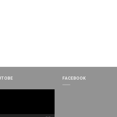
UTOBE
FACEBOOK
h
eo