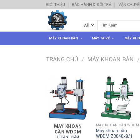
Skip
GIỚI THIỆU
BẢO HÀNH & ĐỔI TRẢ
VẬN CHUYỂ
to
content
MÁY KHOAN BÀN
MÁY TA RÔ
MÁY KHO
TRANG CHỦ
MÁY KHOAN BÀN
/
/
MÁY KHOAN CẦN WDDM
MÁY KHOAN
Máy khoan cần
CẦN WDDM
WDDM Z3040x8/1
10 SẢN PHẨM