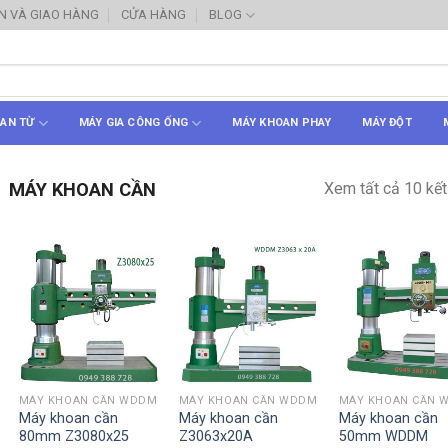
N VÀ GIAO HÀNG
CỬA HÀNG
BLOG
AN TỪ
MÁY GIA CÔNG ỐNG
MÁY KHOAN PHAY
MÁY ĐỘT
Xem tất cả 10 kết
MÁY KHOAN CẦN
MÁY KHOAN CẦN WDDM
MÁY KHOAN CẦN WDDM
MÁY KHOAN CẦN 
Máy khoan cần
Máy khoan cần
Máy khoan cần
80mm Z3080x25
Z3063x20A
50mm WDDM