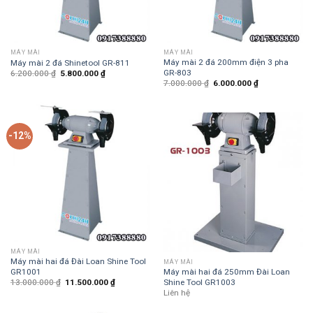
MÁY MÀI
MÁY MÀI
Máy mài 2 đá 200mm điện 3 pha
Máy mài 2 đá Shinetool GR-811
GR-803
6.200.000
₫
5.800.000
₫
7.000.000
₫
6.000.000
₫
-12%
MÁY MÀI
Máy mài hai đá Đài Loan Shine Tool
MÁY MÀI
GR1001
Máy mài hai đá 250mm Đài Loan
Shine Tool GR1003
13.000.000
₫
11.500.000
₫
Liên hệ