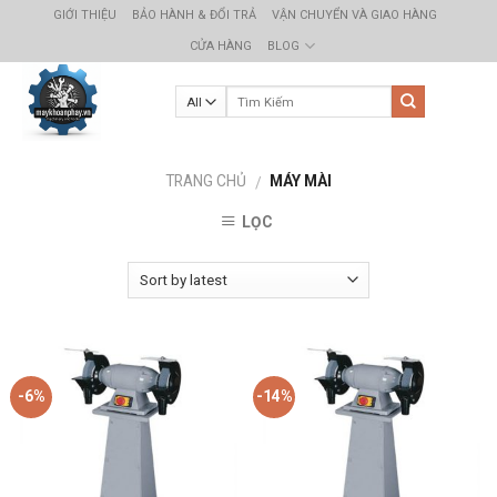
Skip
GIỚI THIỆU
BẢO HÀNH & ĐỔI TRẢ
VẬN CHUYỂN VÀ GIAO HÀNG
to
CỬA HÀNG
BLOG
content
TRANG CHỦ
MÁY MÀI
/
LỌC
-6%
-14%