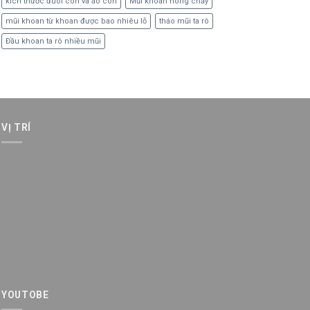
kích thước đuôi côn và áo côn
Mũi khoan nóng chảy
mũi khoan từ khoan được bao nhiêu lỗ
tháo mũi ta rô
Đầu khoan ta rô nhiều mũi
VỊ TRÍ
YOUTOBE