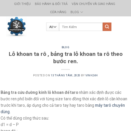
Skip
GIỚI THIỆU
BẢO HÀNH & ĐỔI TRẢ
VẬN CHUYỂN VÀ GIAO HÀNG
to
CỬA HÀNG
BLOG
content
BLOG
Lỗ khoan ta rô , bảng tra lỗ khoan ta rô theo
bước ren.
POSTED ON
13 THÁNG TÁM, 2020
BY
VINH24H
Bảng tra cứu đường kính lỗ khoan để taro
nhằm xác định được các
bước ren phổ biến đối với từng size taro đồng thời xác định lỗ cần khoan
trước khi taro, áp dụng cho cả taro tay hay taro bằng
máy tarô chuyên
dùng.
Có thể dùng công thức sau:
d1 = d – P
trong đó :