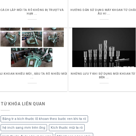
CÁCH LẮP MŨI TA RÔ KHÔNG BỊ TRƯỢT VÀ
HƯỚNG DẪN SỬ DỤNG MÁY KHOAN TỪ CHÂ
HẠN ...
ÂU HI ...
ẦU KHOAN NHIỀU MŨI , ĐẦU TA RÔ NHIỀU MŨI
NHỮNG LƯU Ý KHI SỬ DỤNG MŨI KHOAN TỪ 
...
BỀN ...
TỪ KHÓA LIÊN QUAN
Bảng tr a kích thước lỗ khoan theo bước ren khi ta rô
hệ inch sang mm trên ống
Kích thước mũi ta rô