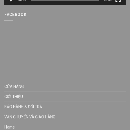
FACEBOOK
CỬA HÀNG
GIỚI THIỆU
BẢO HÀNH & ĐỔI TRẢ
VẬN CHUYỂN VÀ GIAO HÀNG
Home