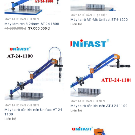
MÁY TA RÔ CẦN CHẠY ĐIỆN
Máy ta rô M1-M6 Unifast ET-6-1200
MÁY TA RÔ CẦN KHÍ NÉN
Máy làm ren 3-24mm AT-24-1800
Liên hệ
41.000.000
₫
37.000.000
₫
MÁY TA RÔ CẦN KHÍ NÉN
Máy ta rô cần khí nén ATU-24-1100
MÁY TA RÔ CẦN KHÍ NÉN
Máy ta rô cần khí nén Unifast AT-24-
Liên hệ
1100
Liên hệ