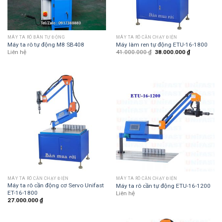
MÁY TA RÔ BÀN TỰ ĐỘNG
MÁY TA RÔ CẦN CHẠY ĐIỆN
Máy ta rô tự động M8 SB408
Máy làm ren tự động ETU-16-1800
Liên hệ
41.000.000
₫
38.000.000
₫
MÁY TA RÔ CẦN CHẠY ĐIỆN
MÁY TA RÔ CẦN CHẠY ĐIỆN
Máy ta rô cần động cơ Servo Unifast
Máy ta rô cần tự động ETU-16-1200
ET-16-1800
Liên hệ
27.000.000
₫