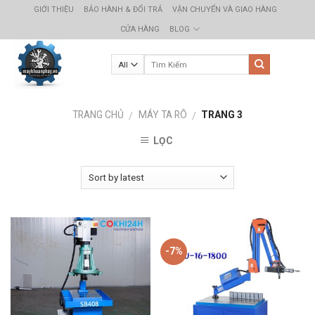
Skip
GIỚI THIỆU
BẢO HÀNH & ĐỔI TRẢ
VẬN CHUYỂN VÀ GIAO HÀNG
to
CỬA HÀNG
BLOG
content
TRANG CHỦ
MÁY TA RÔ
TRANG 3
/
/
LỌC
-7%