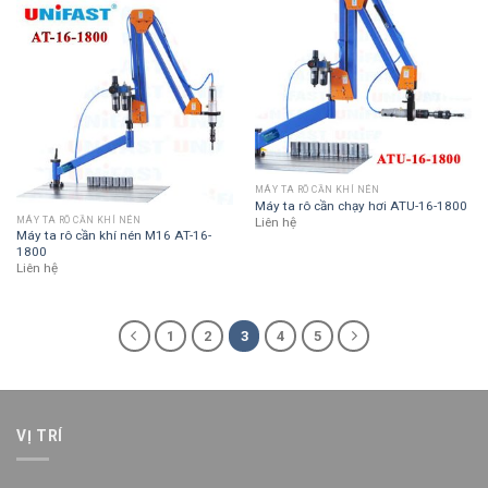
MÁY TA RÔ CẦN KHÍ NÉN
Máy ta rô cần chạy hơi ATU-16-1800
MÁY TA RÔ CẦN KHÍ NÉN
Liên hệ
Máy ta rô cần khí nén M16 AT-16-
1800
Liên hệ
1
2
3
4
5
VỊ TRÍ