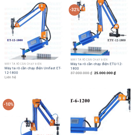
-32%
MÁY TA RÔ CẦN CHẠY ĐIỆN
Máy ta rô cần chạy điện ETU-12-
MÁY TA RÔ CẦN CHẠY ĐIỆN
Máy ta rô cần chạy điện Unifast ET-
1800
12-1800
37.000.000
₫
25.000.000
₫
Liên hệ
-10%