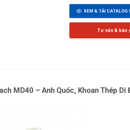
XEM & TẢI CATALOG 
Tư vấn & báo 
ch MD40 – Anh Quốc, Khoan Thép Di 