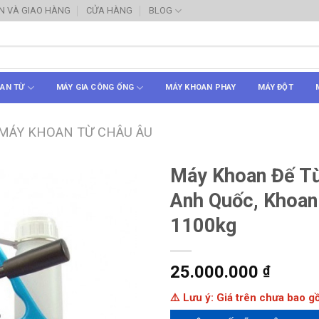
N VÀ GIAO HÀNG
CỬA HÀNG
BLOG
AN TỪ
MÁY GIA CÔNG ỐNG
MÁY KHOAN PHAY
MÁY ĐỘT
MÁY KHOAN TỪ CHÂU ÂU
Máy Khoan Đế T
Anh Quốc, Khoan
1100kg
25.000.000
₫
⚠️ Lưu ý: Giá trên chưa bao 