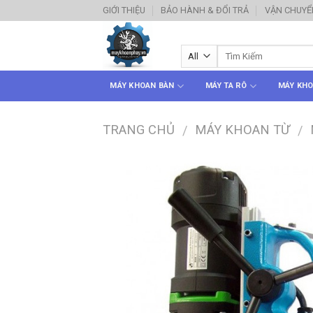
Skip
GIỚI THIỆU
BẢO HÀNH & ĐỔI TRẢ
VẬN CHUYỂ
to
content
MÁY KHOAN BÀN
MÁY TA RÔ
MÁY KHO
TRANG CHỦ
MÁY KHOAN TỪ
/
/