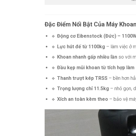
Đặc Điểm Nổi Bật Của Máy Khoa
🔹
Động cơ Eibenstock (Đức) – 1100
🔹
Lực hút đế từ 1100kg
– làm việc ở m
🔹
Khoan nhanh gấp nhiều lần
so với m
🔹
Đầu kẹp mũi khoan từ tích hợp làm
🔹
Thanh trượt kép TRSS
– bền hơn hẳn
🔹
Trọng lượng chỉ 11.5kg
– nhỏ gọn, dễ
🔹
Xích an toàn kèm theo
– bảo vệ máy 