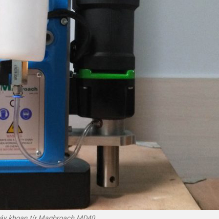
y khoan từ Magbroach MD40