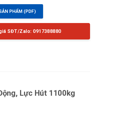
SẢN PHẨM (PDF)
giá SĐT/Zalo: 0917388880
Động, Lực Hút 1100kg