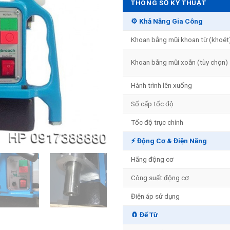
THÔNG SỐ KỸ THUẬT
⚙️ Khả Năng Gia Công
Khoan bằng mũi khoan từ (khoét
Khoan bằng mũi xoắn (tùy chọn)
Hành trình lên xuống
Số cấp tốc độ
Tốc độ trục chính
⚡ Động Cơ & Điện Năng
Hãng động cơ
Công suất động cơ
Điện áp sử dụng
🧲 Đế Từ