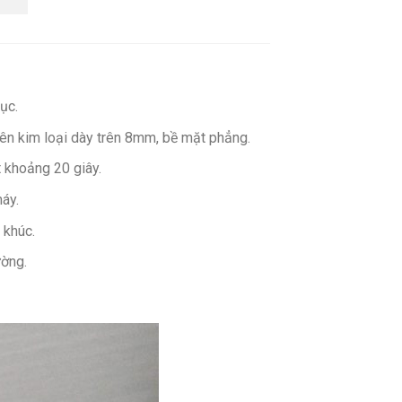
ục.
trên kim loại dày trên 8mm, bề mặt phẳng.
 khoảng 20 giây.
áy.
 khúc.
ường.