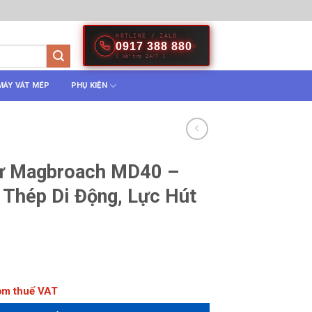
HOTLINE / ZALO
0917 388 880
[ Hỗ trợ 24/7 ]
MÁY VÁT MÉP
PHỤ KIỆN
ừ Magbroach MD40 –
 Thép Di Động, Lực Hút
gồm thuế VAT