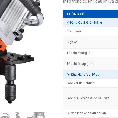
thép trong cơ khí, dầu khí và 
THÔNG SỐ
⚡ Động Cơ & Điện Năng
Công suất
Điện áp
Tốc độ không tải
Tốc độ 6 cấp (rpm)
🔧 Khả Năng Vát Mép
Góc vát tiêu chuẩn
Góc điều chỉnh & độ sâu vát
Đường kính ống tiêu chuẩn