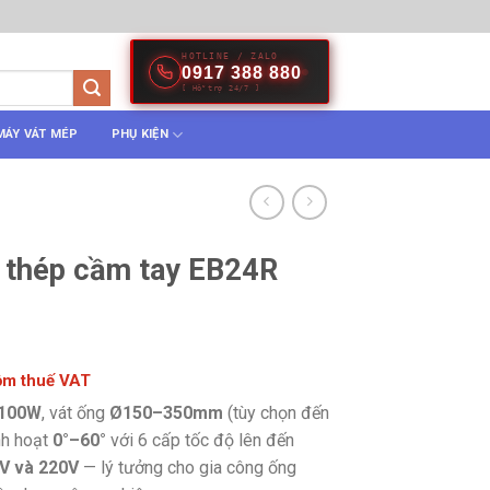
HOTLINE / ZALO
0917 388 880
[ Hỗ trợ 24/7 ]
MÁY VÁT MÉP
PHỤ KIỆN
 thép cầm tay EB24R
gồm thuế VAT
100W
, vát ống
Ø150–350mm
(tùy chọn đến
nh hoạt
0°–60°
với 6 cấp tốc độ lên đến
V và 220V
— lý tưởng cho gia công ống