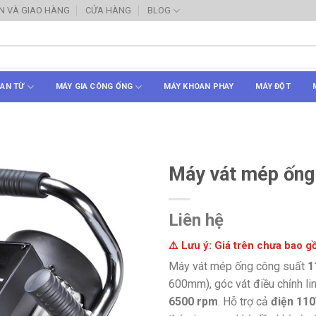
N VÀ GIAO HÀNG
CỬA HÀNG
BLOG
AN TỪ
MÁY GIA CÔNG ỐNG
MÁY KHOAN PHAY
MÁY ĐỘT
Máy vát mép ống
Liên hệ
⚠️ Lưu ý: Giá trên chưa bao 
Máy vát mép ống công suất
1
600mm), góc vát điều chỉnh li
6500 rpm
. Hỗ trợ cả
điện 110