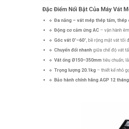
Đặc Điểm Nổi Bật Của Máy Vát 
🔹
Đa năng – vát mép thép tấm, thép 
🔹
Động cơ cảm ứng AC
– vận hành êm, 
🔹
Góc vát 0°–60°
, bề rộng mặt vát tối
🔹
Chuyển đổi nhanh
giữa chế độ vát tấ
🔹
Vát ống Ø150–350mm
tiêu chuẩn; l
🔹
Trọng lượng 20.1kg
– thiết kế nhỏ gọ
🔹
Bảo hành chính hãng AGP 12 tháng