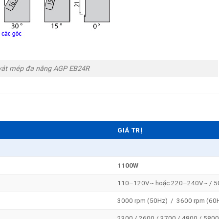
vát mép đa năng AGP EB24R
GIÁ TRỊ
1100W
110–120V~ hoặc 220–240V~ / 
3000 rpm (50Hz) / 3600 rpm (60
2300 / 2600 / 3700 / 4800 / 5800