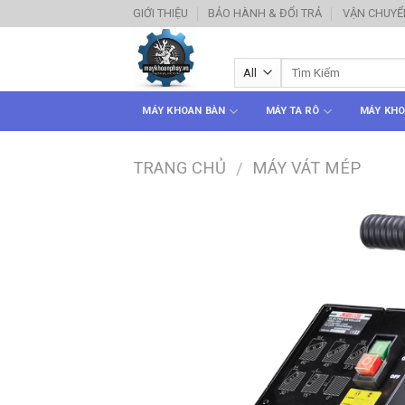
Skip
GIỚI THIỆU
BẢO HÀNH & ĐỔI TRẢ
VẬN CHUYỂ
to
content
MÁY KHOAN BÀN
MÁY TA RÔ
MÁY KHO
TRANG CHỦ
MÁY VÁT MÉP
/