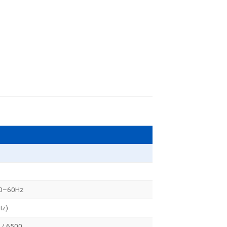
50–60Hz
Hz)
 / 6500