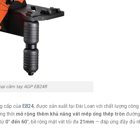
oại cầm tay AGP EB24R
ng cấp của
EB24
, được sản xuất tại Đài Loan với chất lượng công 
ng thời
mở rộng thêm khả năng vát mép ống thép tròn
đường 
 từ
0° đến 60°
, bề rộng mặt vát tối đa
21mm
— đáp ứng đầy đủ nhu