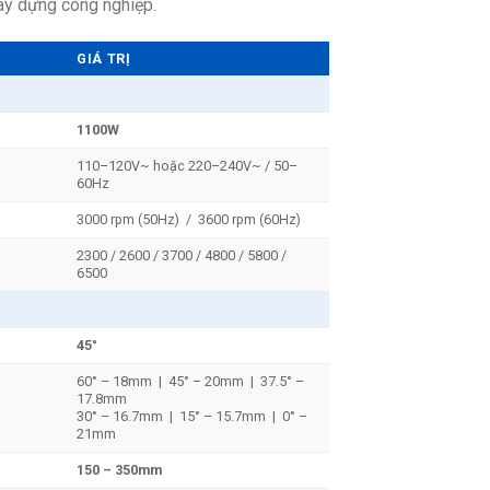
xây dựng công nghiệp.
GIÁ TRỊ
1100W
110–120V~ hoặc 220–240V~ / 50–
60Hz
3000 rpm (50Hz) / 3600 rpm (60Hz)
2300 / 2600 / 3700 / 4800 / 5800 /
6500
45°
60° – 18mm | 45° – 20mm | 37.5° –
17.8mm
30° – 16.7mm | 15° – 15.7mm | 0° –
21mm
150 – 350mm