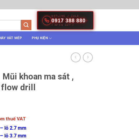
HOTLINE / ZALO
0917 388 880
[ Hỗ trợ 24/7 ]
MÁY VÁT MÉP
PHỤ KIỆN
, Mũi khoan ma sát ,
flow drill
gồm thuế VAT
 – lỗ 2.7 mm
 – lỗ 3.7 mm