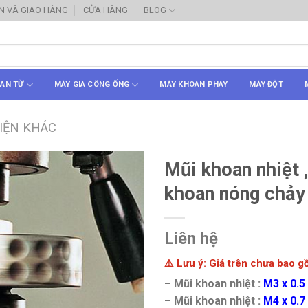
N VÀ GIAO HÀNG
CỬA HÀNG
BLOG
AN TỪ
MÁY GIA CÔNG ỐNG
MÁY KHOAN PHAY
MÁY ĐỘT
IỆN KHÁC
Mũi khoan nhiệt 
khoan nóng chảy 
Liên hệ
⚠️ Lưu ý: Giá trên chưa bao 
– Mũi khoan nhiệt :
M3 x 0.5
– Mũi khoan nhiệt :
M4 x 0.7