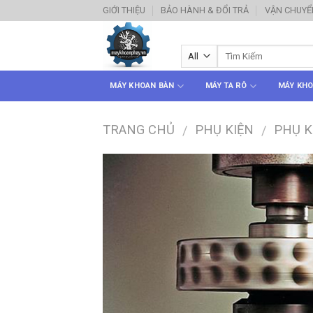
Skip
GIỚI THIỆU
BẢO HÀNH & ĐỔI TRẢ
VẬN CHUYỂ
to
content
MÁY KHOAN BÀN
MÁY TA RÔ
MÁY KHO
TRANG CHỦ
PHỤ KIỆN
PHỤ K
/
/