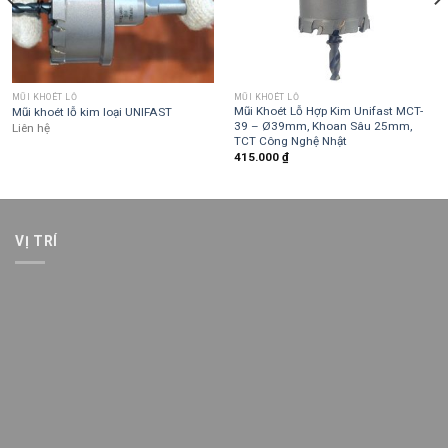
MŨI KHOÉT LỖ
MŨI KHOÉT LỖ
Mũi Khoét Lỗ Hợp Kim Unifast MCT-
Mũi khoét lỗ kim loại UNIFAST
39 – Ø39mm, Khoan Sâu 25mm,
Liên hệ
TCT Công Nghệ Nhật
415.000
₫
VỊ TRÍ