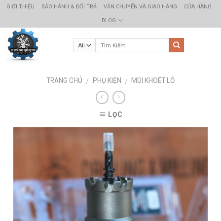
Skip
GIỚI THIỆU
BẢO HÀNH & ĐỔI TRẢ
VẬN CHUYỂN VÀ GIAO HÀNG
CỬA HÀNG
to
BLOG
content
TRANG CHỦ
PHỤ KIỆN
MŨI KHOÉT LỖ
/
/
LỌC