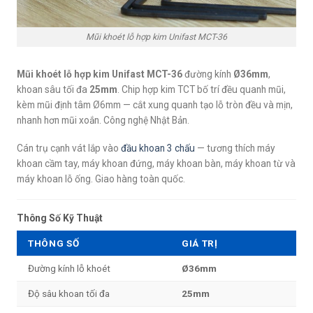
Mũi khoét lỗ hợp kim Unifast MCT-36
Mũi khoét lỗ hợp kim Unifast MCT-36
đường kính
Ø36mm
,
khoan sâu tối đa
25mm
. Chip hợp kim TCT bố trí đều quanh mũi,
kèm mũi định tâm Ø6mm — cắt xung quanh tạo lỗ tròn đều và mịn,
nhanh hơn mũi xoắn. Công nghệ Nhật Bản.
Cán trụ cạnh vát lắp vào
đầu khoan 3 chấu
— tương thích máy
khoan cầm tay, máy khoan đứng, máy khoan bàn, máy khoan từ và
máy khoan lỗ ống. Giao hàng toàn quốc.
Thông Số Kỹ Thuật
THÔNG SỐ
GIÁ TRỊ
Đường kính lỗ khoét
Ø36mm
Độ sâu khoan tối đa
25mm