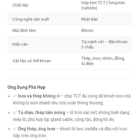
Hợp kim TCT (Tungsten
Chất liệu
Carbide)
Công nghệ sản xuất
Nhật Bản
Mũi định tâm
Ø6mm
Trụ cạnh vát – đầu khoan
Kiểu cán
3 chấu
Thép, inox, nhôm, đồng,
Vật liệu có thể khoan
tủ điện
Ứng Dụng Phù Hợp
✅
Inox và thép không rỉ
– chip TCT đủ cứng để khoét inox mà
không bị mòn nhanh như mũi xoắn thông thường.
✅
Tủ điện, thép tấm mỏng
– lỗ tròn sắc nét, không biến dạng
mép lỗ; phù hợp lắp gland cable, công tắc, đồng hồ đo.
✅
Ống thép, ống inox
– khoét lỗ tee, saddle và đầu nối trực
tiếp trên ống tròn.