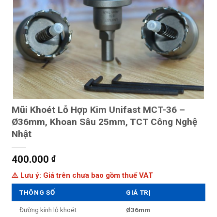
Mũi Khoét Lỗ Hợp Kim Unifast MCT-36 –
Ø36mm, Khoan Sâu 25mm, TCT Công Nghệ
Nhật
400.000
₫
⚠️ Lưu ý: Giá trên chưa bao gồm thuế VAT
THÔNG SỐ
GIÁ TRỊ
Đường kính lỗ khoét
Ø36mm