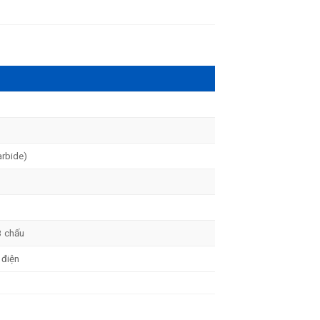
rbide)
3 chấu
 điện