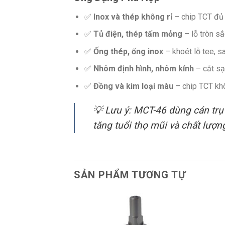
✅
Inox và thép không rỉ
– chip TCT đủ 
✅
Tủ điện, thép tấm mỏng
– lỗ tròn sắ
✅
Ống thép, ống inox
– khoét lỗ tee, sa
✅
Nhôm định hình, nhôm kính
– cắt sạ
✅
Đồng và kim loại màu
– chip TCT khô
💡 Lưu ý: MCT-46 dùng cán trụ
tăng tuổi thọ mũi và chất lượn
SẢN PHẨM TƯƠNG TỰ