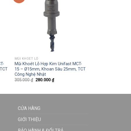
MŨI KHOÉT LỖ
CT-
Mũi Khoét Lỗ Hợp Kim Unifast MCT-
 TCT
15 – Ø15mm, Khoan Sâu 25mm, TCT
Công Nghệ Nhật
305.000
₫
280.000
₫
CỬA HÀNG
GIỚI THIỆU
BẢO HÀNH & ĐỔI TRẢ