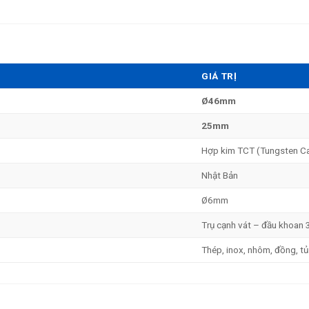
GIÁ TRỊ
Ø46mm
25mm
Hợp kim TCT (Tungsten Ca
Nhật Bản
Ø6mm
Trụ cạnh vát – đầu khoan 
Thép, inox, nhôm, đồng, tủ