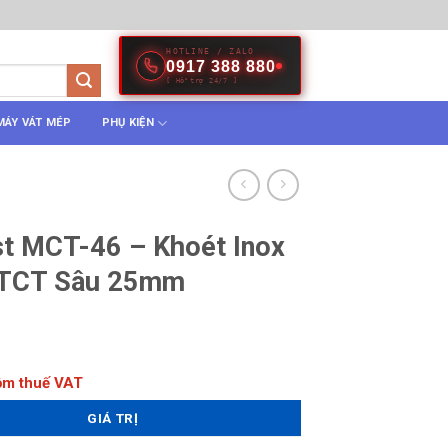
HOTLINE / ZALO
0917 388 880
[ Hỗ trợ 24/7 ]
MÁY VÁT MÉP
PHỤ KIỆN
st MCT-46 – Khoét Inox
 TCT Sâu 25mm
gồm thuế VAT
GIÁ TRỊ