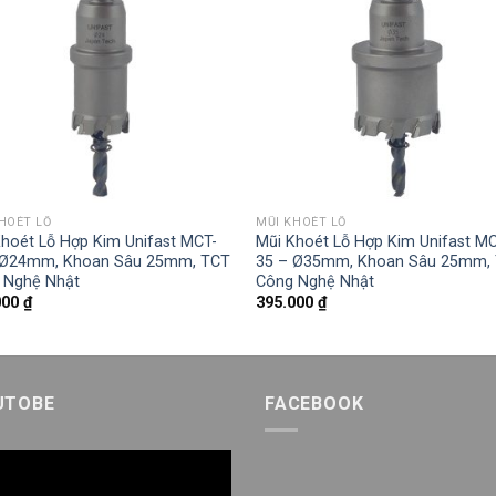
HOÉT LỖ
MŨI KHOÉT LỖ
Khoét Lỗ Hợp Kim Unifast MCT-
Mũi Khoét Lỗ Hợp Kim Unifast M
 Ø24mm, Khoan Sâu 25mm, TCT
35 – Ø35mm, Khoan Sâu 25mm,
 Nghệ Nhật
Công Nghệ Nhật
000
₫
395.000
₫
UTOBE
FACEBOOK
h