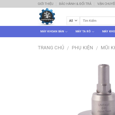
Skip
GIỚI THIỆU
BẢO HÀNH & ĐỔI TRẢ
VẬN CHUYỂ
to
content
MÁY KHOAN BÀN
MÁY TA RÔ
MÁY KHO
TRANG CHỦ
PHỤ KIỆN
MŨI K
/
/