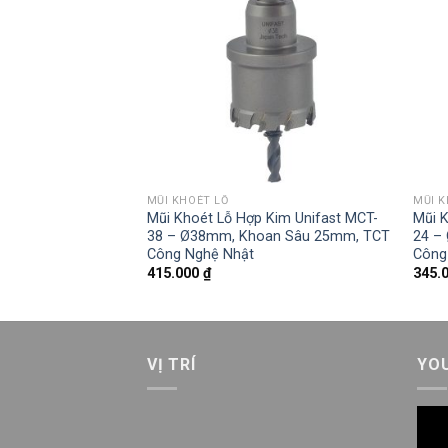
MŨI KHOÉT LỖ
MŨI K
Kim Unifast MCT-
Mũi Khoét Lỗ Hợp Kim Unifast MCT-
Mũi 
an Sâu 25mm, TCT
38 – Ø38mm, Khoan Sâu 25mm, TCT
24 –
Công Nghệ Nhật
Công
415.000
₫
345.
VỊ TRÍ
YO
Trìn
chơi