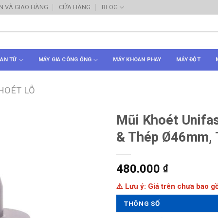
N VÀ GIAO HÀNG
CỬA HÀNG
BLOG
AN TỪ
MÁY GIA CÔNG ỐNG
MÁY KHOAN PHAY
MÁY ĐỘT
HOÉT LỖ
Mũi Khoét Unifa
& Thép Ø46mm,
480.000
₫
⚠️ Lưu ý: Giá trên chưa bao 
THÔNG SỐ