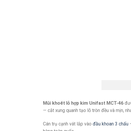
Mũi khoét lỗ hợp kim Unifast MCT-46
đườ
— cắt xung quanh tạo lỗ tròn đều và mịn, n
Cán trụ cạnh vát lắp vào
đầu khoan 3 chấu
—