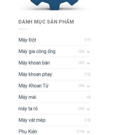
DANH MỤC SẢN PHẨM
Máy Đột
(17)
Máy gia công ống
(23)
Máy khoan bàn
(47)
Máy khoan phay
(12)
Máy Khoan Từ
(24)
Máy mài
(5)
máy ta rô
(52)
Máy vát mép
(15)
Phụ Kiện
(114)