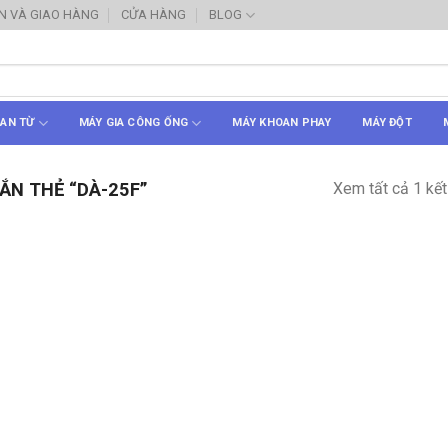
N VÀ GIAO HÀNG
CỬA HÀNG
BLOG
AN TỪ
MÁY GIA CÔNG ỐNG
MÁY KHOAN PHAY
MÁY ĐỘT
Xem tất cả 1 kết
N THẺ “DÀ-25F”