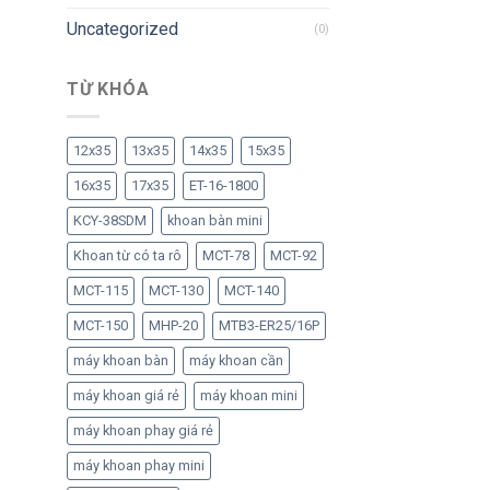
Uncategorized
(0)
TỪ KHÓA
12x35
13x35
14x35
15x35
16x35
17x35
ET-16-1800
KCY-38SDM
khoan bàn mini
Khoan từ có ta rô
MCT-78
MCT-92
MCT-115
MCT-130
MCT-140
MCT-150
MHP-20
MTB3-ER25/16P
máy khoan bàn
máy khoan cần
máy khoan giá rẻ
máy khoan mini
máy khoan phay giá rẻ
máy khoan phay mini