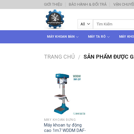
Skip
GIỚI THIỆU
BẢO HÀNH & ĐỔI TRẢ
VẬN CHUYỂ
to
content
MÁY KHOAN BÀN
MÁY TA RÔ
MÁY KHO
TRANG CHỦ
SẢN PHẨM ĐƯỢC GẮ
/
MÁY KHOAN ĐỨNG
Máy khoan tự động
cao 1m7 WDDM DAF-