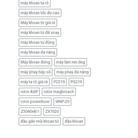
máy khoan ta rô
máy khoan tốc đọ cao
Máy khoan từ giá rẻ
máy khoan từ đế xoay
máy khoan tự động
máy khoan đa năng
Máy khoan đứng
máy làm ren ống
máy phay hộp số
máy phay đa năng
máy ta rô giá rẻ
PC219
PG219
rotor AGP
rotor magbroach
rotor powerbow
WNP-20
Z3040x8/1
ZX7020
đầu gắn mũi khoan từ
đầu khoan