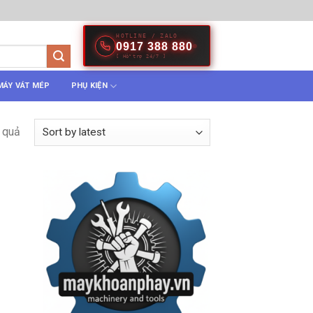
HOTLINE / ZALO
0917 388 880
[ Hỗ trợ 24/7 ]
MÁY VÁT MÉP
PHỤ KIỆN
 quả