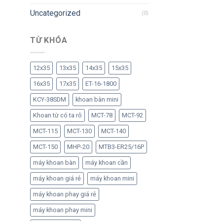
Uncategorized
(0)
TỪ KHÓA
12x35
13x35
14x35
15x35
16x35
17x35
ET-16-1800
KCY-38SDM
khoan bàn mini
Khoan từ có ta rô
MCT-78
MCT-92
MCT-115
MCT-130
MCT-140
MCT-150
MHP-20
MTB3-ER25/16P
máy khoan bàn
máy khoan cần
máy khoan giá rẻ
máy khoan mini
máy khoan phay giá rẻ
máy khoan phay mini