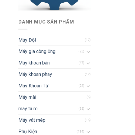
DANH MỤC SẢN PHẨM
Máy Đột
(17)
Máy gia công ống
(23)
Máy khoan bàn
(47)
Máy khoan phay
(12)
Máy Khoan Từ
(24)
Máy mài
(5)
máy ta rô
(52)
Máy vát mép
(15)
Phụ Kiện
(114)