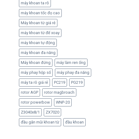
máy khoan ta rô
máy khoan tốc đọ cao
Máy khoan từ giá rẻ
máy khoan từ đế xoay
máy khoan tự động
máy khoan đa năng
Máy khoan đứng
máy làm ren ống
máy phay hộp số
máy phay đa năng
máy ta rô giá rẻ
PC219
PG219
rotor AGP
rotor magbroach
rotor powerbow
WNP-20
Z3040x8/1
ZX7020
đầu gắn mũi khoan từ
đầu khoan