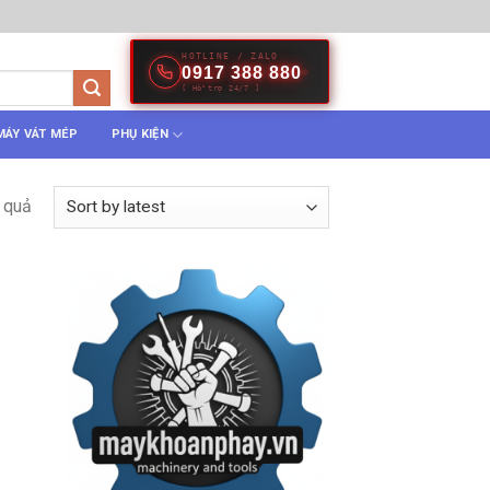
HOTLINE / ZALO
0917 388 880
[ Hỗ trợ 24/7 ]
MÁY VÁT MÉP
PHỤ KIỆN
 quả