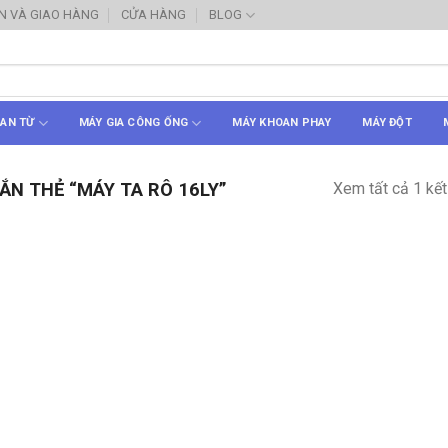
N VÀ GIAO HÀNG
CỬA HÀNG
BLOG
AN TỪ
MÁY GIA CÔNG ỐNG
MÁY KHOAN PHAY
MÁY ĐỘT
Xem tất cả 1 kết
N THẺ “MÁY TA RÔ 16LY”