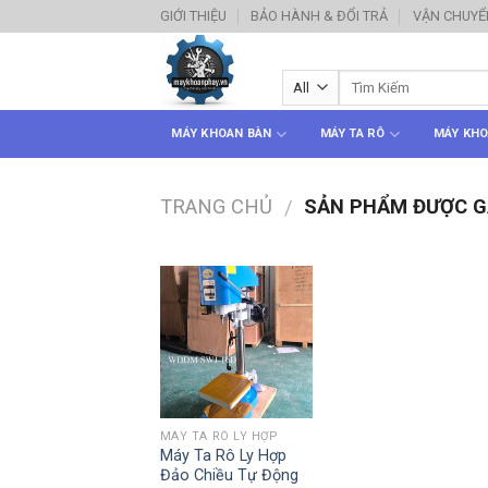
Skip
GIỚI THIỆU
BẢO HÀNH & ĐỔI TRẢ
VẬN CHUYỂ
to
content
MÁY KHOAN BÀN
MÁY TA RÔ
MÁY KHO
TRANG CHỦ
SẢN PHẨM ĐƯỢC GẮ
/
MÁY TA RÔ LY HỢP
Máy Ta Rô Ly Hợp
Đảo Chiều Tự Động