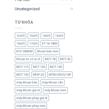
Uncategorized
(0)
TỪ KHÓA
12x35
13x35
14x35
15x35
16x35
17x35
ET-16-1800
KCY-38SDM
khoan bàn mini
Khoan từ có ta rô
MCT-78
MCT-92
MCT-115
MCT-130
MCT-140
MCT-150
MHP-20
MTB3-ER25/16P
máy khoan bàn
máy khoan cần
máy khoan giá rẻ
máy khoan mini
máy khoan phay giá rẻ
máy khoan phay mini