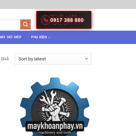
HOTLINE / ZALO
0917 388 880
[ Hỗ trợ 24/7 ]
MÁY VÁT MÉP
PHỤ KIỆN
 quả