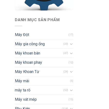
DANH MỤC SẢN PHẨM
Máy Đột
(17)
Máy gia công ống
(23)
Máy khoan bàn
(47)
Máy khoan phay
(12)
Máy Khoan Từ
(24)
Máy mài
(5)
máy ta rô
(52)
Máy vát mép
(15)
Phụ Kiện
(114)