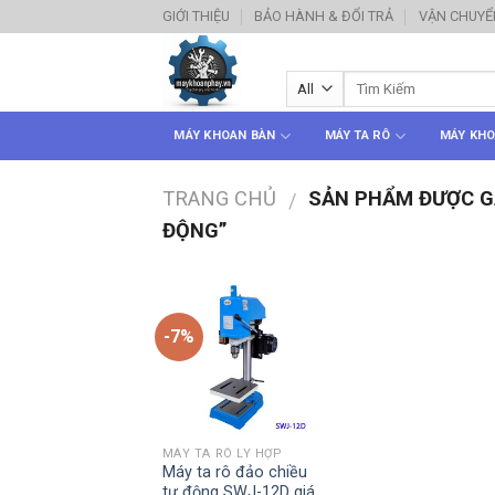
Skip
GIỚI THIỆU
BẢO HÀNH & ĐỔI TRẢ
VẬN CHUYỂ
to
content
MÁY KHOAN BÀN
MÁY TA RÔ
MÁY KHO
TRANG CHỦ
SẢN PHẨM ĐƯỢC GẮ
/
ĐỘNG”
-7%
MÁY TA RÔ LY HỢP
Máy ta rô đảo chiều
tự động SWJ-12D giá