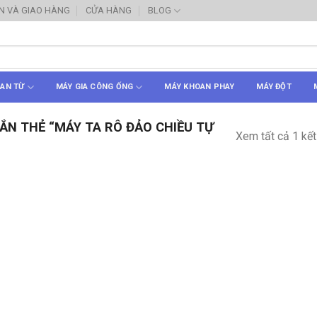
N VÀ GIAO HÀNG
CỬA HÀNG
BLOG
AN TỪ
MÁY GIA CÔNG ỐNG
MÁY KHOAN PHAY
MÁY ĐỘT
N THẺ “MÁY TA RÔ ĐẢO CHIỀU TỰ
Xem tất cả 1 kết