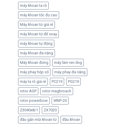
máy khoan ta rô
máy khoan tốc đọ cao
Máy khoan từ giá rẻ
máy khoan từ đế xoay
máy khoan tự động
máy khoan đa năng
Máy khoan đứng
máy làm ren ống
máy phay hộp số
máy phay đa năng
máy ta rô giá rẻ
PC219
PG219
rotor AGP
rotor magbroach
rotor powerbow
WNP-20
Z3040x8/1
ZX7020
đầu gắn mũi khoan từ
đầu khoan