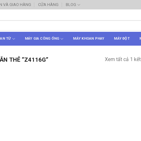
N VÀ GIAO HÀNG
CỬA HÀNG
BLOG
AN TỪ
MÁY GIA CÔNG ỐNG
MÁY KHOAN PHAY
MÁY ĐỘT
Xem tất cả 1 kết
ẮN THẺ “Z4116G”