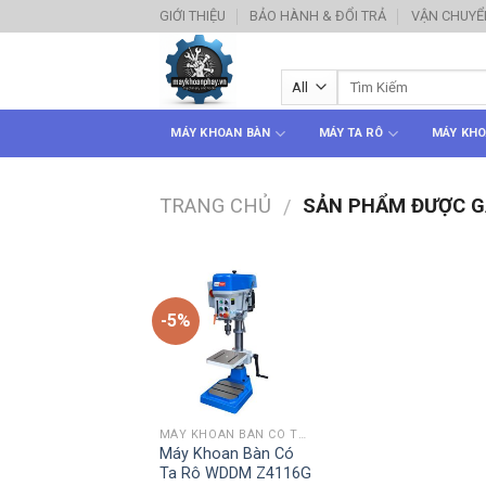
Skip
GIỚI THIỆU
BẢO HÀNH & ĐỔI TRẢ
VẬN CHUYỂ
to
content
MÁY KHOAN BÀN
MÁY TA RÔ
MÁY KHO
TRANG CHỦ
SẢN PHẨM ĐƯỢC G
/
-5%
MÁY KHOAN BÀN CÓ TA RÔ
Máy Khoan Bàn Có
Ta Rô WDDM Z4116G