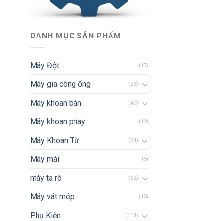
DANH MỤC SẢN PHẨM
Máy Đột
(17)
Máy gia công ống
(23)
Máy khoan bàn
(47)
Máy khoan phay
(12)
Máy Khoan Từ
(24)
Máy mài
(5)
máy ta rô
(52)
Máy vát mép
(15)
Phụ Kiện
(114)