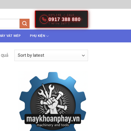
HOTLINE / ZALO
0917 388 880
[ Hỗ trợ 24/7 ]
MÁY VÁT MÉP
PHỤ KIỆN
 quả