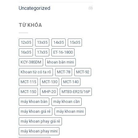
Uncategorized
(0)
TỪ KHÓA
12x35
13x35
14x35
15x35
16x35
17x35
ET-16-1800
KCY-38SDM
khoan bàn mini
Khoan từ có ta rô
MCT-78
MCT-92
MCT-115
MCT-130
MCT-140
MCT-150
MHP-20
MTB3-ER25/16P
máy khoan bàn
máy khoan cần
máy khoan giá rẻ
máy khoan mini
máy khoan phay giá rẻ
máy khoan phay mini