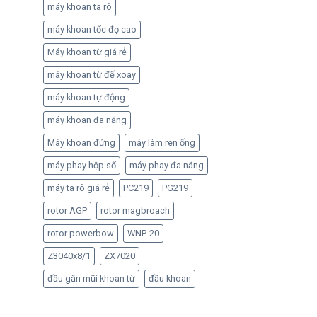
máy khoan ta rô
máy khoan tốc đọ cao
Máy khoan từ giá rẻ
máy khoan từ đế xoay
máy khoan tự động
máy khoan đa năng
Máy khoan đứng
máy làm ren ống
máy phay hộp số
máy phay đa năng
máy ta rô giá rẻ
PC219
PG219
rotor AGP
rotor magbroach
rotor powerbow
WNP-20
Z3040x8/1
ZX7020
đầu gắn mũi khoan từ
đầu khoan