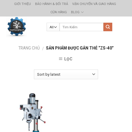
Skip
GIỚI THIỆU
BẢO HÀNH & ĐỔI TRẢ
VẬN CHUYỂN VÀ GIAO HÀNG
to
CỬA HÀNG
BLOG
content
TRANG CHỦ
SẢN PHẨM ĐƯỢC GẮN THẺ “ZS-40”
/
LỌC