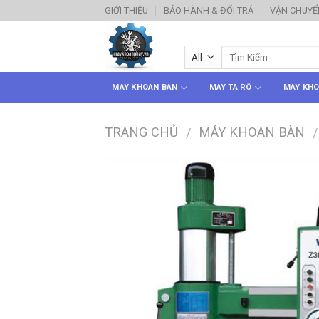
Skip
GIỚI THIỆU
BẢO HÀNH & ĐỔI TRẢ
VẬN CHUYỂ
to
content
MÁY KHOAN BÀN
MÁY TA RÔ
MÁY KHO
TRANG CHỦ
MÁY KHOAN BÀN
/
/