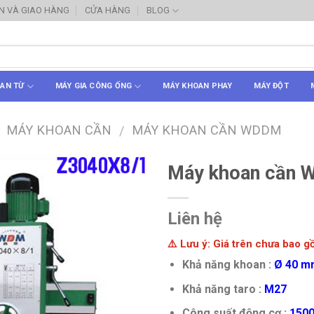
N VÀ GIAO HÀNG
CỬA HÀNG
BLOG
AN TỪ
MÁY GIA CÔNG ỐNG
MÁY KHOAN PHAY
MÁY ĐỘT
MÁY KHOAN CẦN
MÁY KHOAN CẦN WDDM
/
Máy khoan cần 
Liên hệ
⚠️ Lưu ý: Giá trên chưa bao 
Khả năng khoan :
Ø 40 m
Khả năng taro :
M27
Công suất động cơ :
150