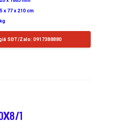
720 x 1885 mm
5 x 77 x 210 cm
kg
giá SĐT/Zalo: 0917388880