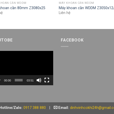
KHOAN CẦN WDDM
MÁY KHOAN CẦN WDDM
khoan cần 80mm Z3080x25
Máy khoan cần WDDM Z3050x12
hệ
Liên hệ
UTOBE
FACEBOOK
h
eo
00:00
03:51
Hotline/Zalo:
0917 388 880
|
Email:
dinhvinhcokhi24h@gmail.