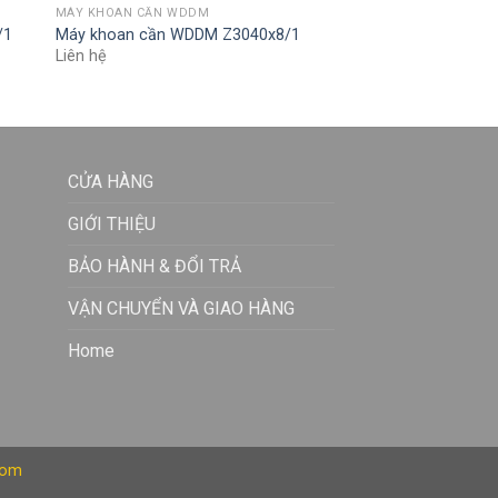
MÁY KHOAN CẦN WDDM
/1
Máy khoan cần WDDM Z3040x8/1
Liên hệ
CỬA HÀNG
GIỚI THIỆU
BẢO HÀNH & ĐỔI TRẢ
VẬN CHUYỂN VÀ GIAO HÀNG
Home
com