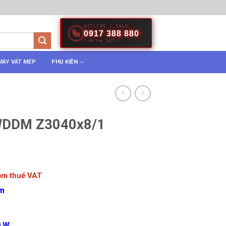
HOTLINE / ZALO
0917 388 880
[ Hỗ trợ 24/7 ]
MÁY VÁT MÉP
PHỤ KIỆN
WDDM Z3040x8/1
gồm thuế VAT
m
0 W