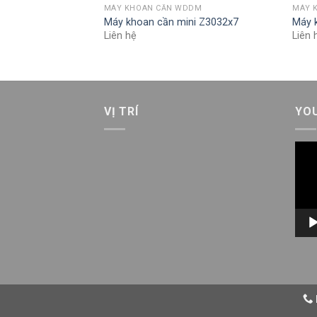
DDM
MÁY KHOAN CẦN WDDM
MÁY 
Khoan 40mm
Máy khoan cần mini Z3032x7
Máy 
Liên hệ
Liên 
VỊ TRÍ
YO
Trìn
chơi
Vid