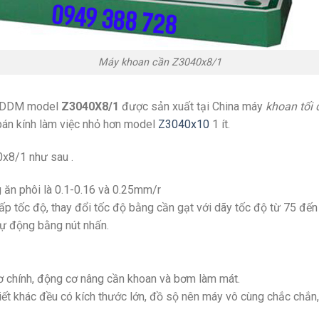
Máy khoan cần Z3040x8/1
WDDM model
Z3040X8/1
được sản xuất tại China máy
khoan tối
bán kính làm việc nhỏ hơn model
Z3040x10
1 ít.
x8/1 như sau .
 ăn phôi là 0.1-0.16 và 0.25mm/r
ấp tốc độ, thay đổi tốc độ bằng cần gạt với dãy tốc độ từ 75 đế
tự động bằng nút nhấn.
chính, động cơ nâng cần khoan và bơm làm mát.
 tiết khác đều có kích thước lớn, đồ sộ nên máy vô cùng chắc chắ