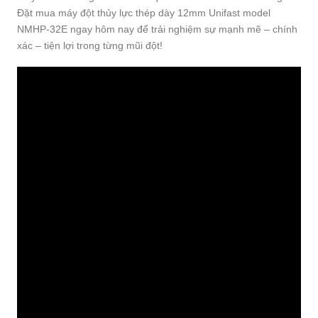
Đặt mua máy đột thủy lực thép dày 12mm Unifast model
NMHP-32E ngay hôm nay để trải nghiệm sự mạnh mẽ – chính
xác – tiện lợi trong từng mũi đột!