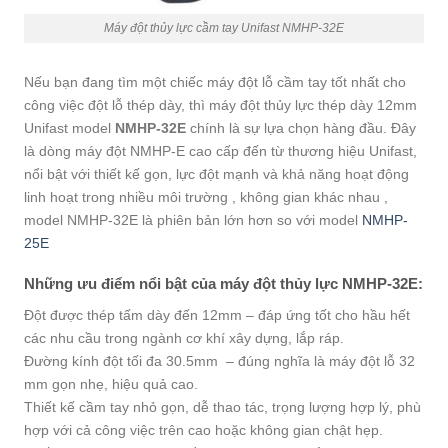
Máy đột thủy lực cầm tay Unifast NMHP-32E
Nếu bạn đang tìm một chiếc máy đột lỗ cầm tay tốt nhất cho
công việc đột lỗ thép dày, thì máy đột thủy lực thép dày 12mm
Unifast model
NMHP-32E
chính là sự lựa chọn hàng đầu. Đây
là dòng máy đột NMHP-E cao cấp đến từ thương hiệu Unifast,
nổi bật với thiết kế gọn, lực đột mạnh và khả năng hoạt động
linh hoạt trong nhiều môi trường , không gian khác nhau ,
model NMHP-32E là phiên bản lớn hơn so với model
NMHP-
25E
Những ưu điểm nổi bật của máy đột thủy lực NMHP-32E:
Đột được thép tấm dày đến 12mm – đáp ứng tốt cho hầu hết
các nhu cầu trong ngành cơ khí xây dựng, lắp ráp.
Đường kính đột tối đa 30.5mm – đúng nghĩa là máy đột lỗ 32
mm gọn nhẹ, hiệu quả cao.
Thiết kế cầm tay nhỏ gọn, dễ thao tác, trọng lượng hợp lý, phù
hợp với cả công việc trên cao hoặc không gian chật hẹp.