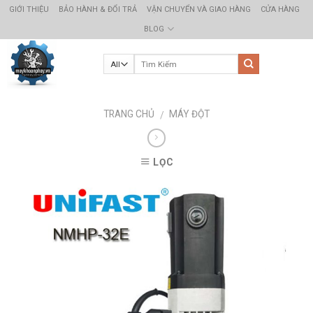
Skip
GIỚI THIỆU
BẢO HÀNH & ĐỔI TRẢ
VẬN CHUYỂN VÀ GIAO HÀNG
CỬA HÀNG
to
BLOG
content
TRANG CHỦ
MÁY ĐỘT
/
LỌC