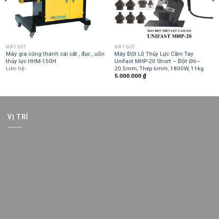
MÁY ĐỘT
MÁY ĐỘT
Máy gia công thanh cái cắt , đục , uốn
Máy Đột Lỗ Thủy Lực Cầm Tay
thủy lực HHM-150H
Unifast MHP-20 Short – Đột Ø6–
20.5mm, Thép 6mm, 1800W, 11kg
Liên hệ
5.000.000
₫
VỊ TRÍ