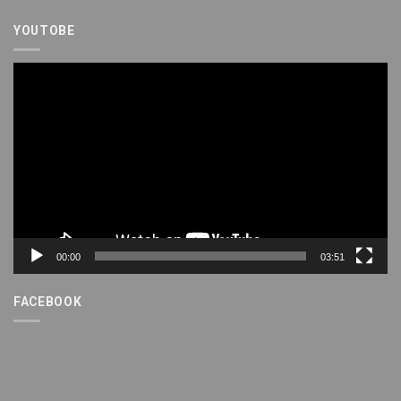
YOUTOBE
Trình
chơi
Video
00:00
03:51
FACEBOOK