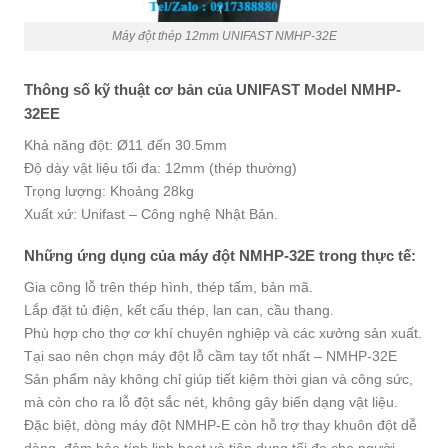
Máy đột thép 12mm UNIFAST NMHP-32E
Thông số kỹ thuật cơ bản của UNIFAST Model NMHP-
32EE
Khả năng đột: Ø11 đến 30.5mm
Độ dày vật liệu tối đa: 12mm (thép thường)
Trọng lượng: Khoảng 28kg
Xuất xứ: Unifast – Công nghệ Nhật Bản.
Những ứng dụng của máy đột NMHP-32E trong thực tế:
Gia công lỗ trên thép hình, thép tấm, bản mã.
Lắp đặt tủ điện, kết cấu thép, lan can, cầu thang.
Phù hợp cho thợ cơ khí chuyên nghiệp và các xưởng sản xuất.
Tại sao nên chọn máy đột lỗ cầm tay tốt nhất – NMHP-32E
Sản phẩm này không chỉ giúp tiết kiệm thời gian và công sức,
mà còn cho ra lỗ đột sắc nét, không gây biến dạng vật liệu.
Đặc biệt, dòng máy đột NMHP-E còn hỗ trợ thay khuôn đột dễ