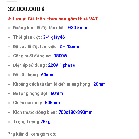
32.000.000
₫
⚠️ Lưu ý: Giá trên chưa bao gồm thuế VAT
Đường kính lỗ đột lớn nhất :
Ø30.5mm
Thời gian đột :
3-4 giây/lỗ
Độ sâu lỗ đột làm việc :
3 – 12mm
Công suất động cơ :
1800W
Điện áp sử dụng :
220V 1 phase
Độ sâu họng :
60mm
Khoảng cách từ tâm lỗ đến miệng họng :
20mm
Bề rộng họng đột :
60mm
Chiều cao máy :
505mm
Kích thước đóng kiện :
700x180x390mm.
Trọng Lượng
28kg
Phụ kiện đi kèm gồm có: