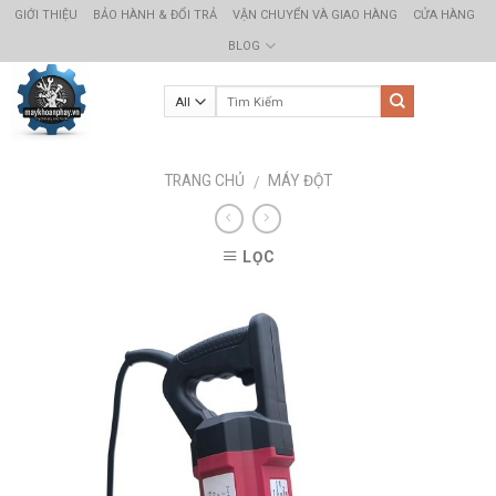
Skip
GIỚI THIỆU
BẢO HÀNH & ĐỔI TRẢ
VẬN CHUYỂN VÀ GIAO HÀNG
CỬA HÀNG
to
BLOG
content
TRANG CHỦ
MÁY ĐỘT
/
LỌC