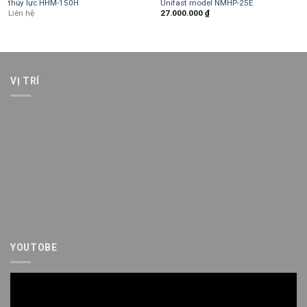
thủy lực HHM-150H
Unifast model NMHP-25E
Liên hệ
27.000.000
₫
VỊ TRÍ
YOUTOBE
Trình
chơi