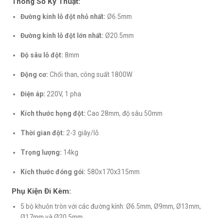
Thông Số Kỹ Thuật:
Đường kính lỗ đột nhỏ nhất:
Ø6.5mm
Đường kính lỗ đột lớn nhất:
Ø20.5mm
Độ sâu lỗ đột:
8mm
Động cơ:
Chổi than, công suất 1800W
Điện áp:
220V, 1 pha
Kích thước họng đột:
Cao 28mm, độ sâu 50mm
Thời gian đột:
2-3 giây/lỗ
Trọng lượng:
14kg
Kích thước đóng gói:
580x170x315mm
Phụ Kiện Đi Kèm:
5 bộ khuôn tròn với các đường kính: Ø6.5mm, Ø9mm, Ø13mm,
Ø17mm và Ø20.5mm