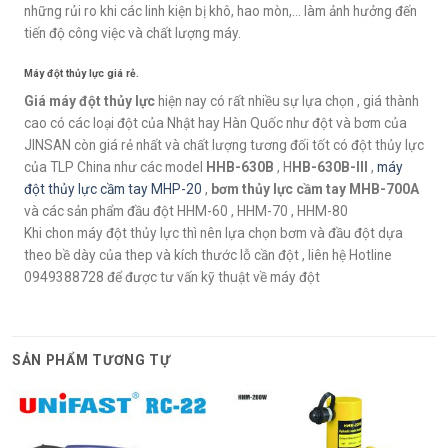
những rủi ro khi các linh kiện bị khô, hao mòn,… làm ảnh hưởng đến
tiến độ công việc và chất lượng máy.
Máy đột thủy lực giá rẻ.
Giá máy đột thủy lực
hiện nay có rất nhiều sự lựa chọn , giá thành
cao có các loại đột của Nhật hay Hàn Quốc như đột và bơm của
JINSAN còn giá rẻ nhất và chất lượng tương đối tốt có đột thủy lực
của TLP China như các model
HHB-630B
, H
HB-630B-III
,
máy
đột thủy lực cầm tay MHP-20
,
bơm thủy lực cầm tay MHB-700A
và các sản phẩm đầu đột HHM-60 , HHM-70 , HHM-80
Khi chon máy đột thủy lực thì nên lựa chọn bơm và đầu đột dựa
theo bề dày của thep và kích thước lỗ cần đột , liên hệ Hotline
0949388728 để được tư vấn kỹ thuật về máy đột
SẢN PHẨM TƯƠNG TỰ