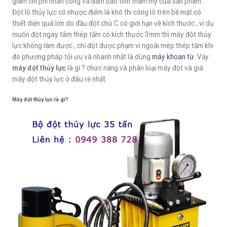
giảm chi phí nhân công và đảm bảo tính thẩm mỹ của sản phẩm .
Đột lỗ thủy lực có nhược điểm là khó thi công lỗ trên bề mặt có
thiết diện quá lớn do đầu đột chử C có giới hạn về kích thước , ví dụ
muốn đột ngay tâm thép tấm có kích thước 3mm thì máy đột thủy
lực không làm được , chỉ đột được phạm vi ngoài mép thép tấm khi
đó phương pháp tối ưu và nhanh nhất là dùng
máy khoan từ
. Vậy
máy đột thủy lực
là gì ? chức năng và phân loại máy đột và giá
máy đột thủy lực ở đâu rẻ nhất.
Máy đột thủy lực là gì?