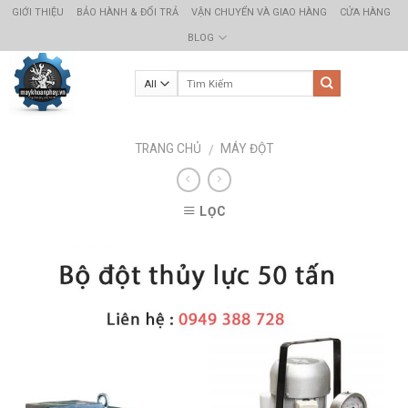
Skip
GIỚI THIỆU
BẢO HÀNH & ĐỔI TRẢ
VẬN CHUYỂN VÀ GIAO HÀNG
CỬA HÀNG
to
BLOG
content
TRANG CHỦ
MÁY ĐỘT
/
LỌC