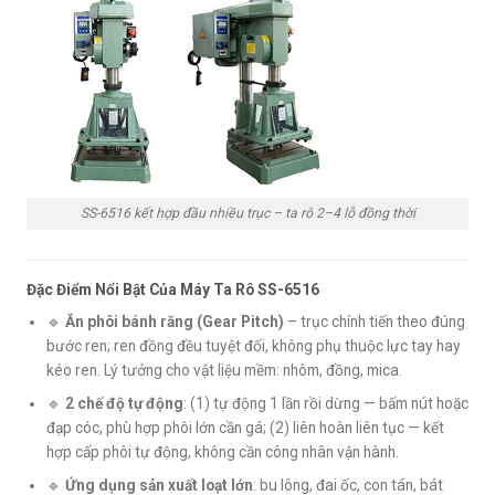
SS-6516 kết hợp đầu nhiều trục – ta rô 2–4 lỗ đồng thời
Đặc Điểm Nổi Bật Của Máy Ta Rô SS-6516
🔹
Ăn phôi bánh răng (Gear Pitch)
– trục chính tiến theo đúng
bước ren; ren đồng đều tuyệt đối, không phụ thuộc lực tay hay
kéo ren. Lý tưởng cho vật liệu mềm: nhôm, đồng, mica.
🔹
2 chế độ tự động
: (1) tự động 1 lần rồi dừng — bấm nút hoặc
đạp cóc, phù hợp phôi lớn cần gá; (2) liên hoàn liên tục — kết
hợp cấp phôi tự động, không cần công nhân vận hành.
🔹
Ứng dụng sản xuất loạt lớn
: bu lông, đai ốc, con tán, bát