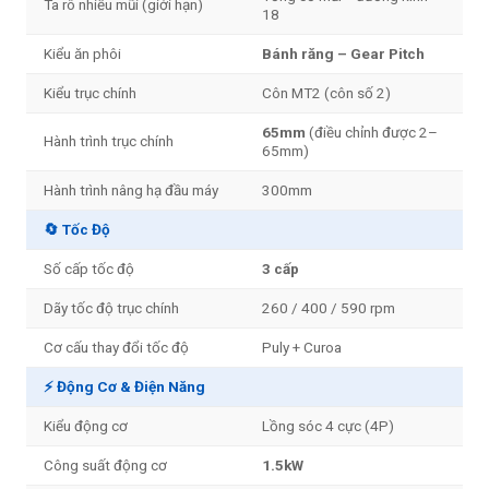
Ta rô nhiều mũi (giới hạn)
18
Kiểu ăn phôi
Bánh răng – Gear Pitch
Kiểu trục chính
Côn MT2 (côn số 2)
65mm
(điều chỉnh được 2–
Hành trình trục chính
65mm)
Hành trình nâng hạ đầu máy
300mm
🔄 Tốc Độ
Số cấp tốc độ
3 cấp
Dãy tốc độ trục chính
260 / 400 / 590 rpm
Cơ cấu thay đổi tốc độ
Puly + Curoa
⚡ Động Cơ & Điện Năng
Kiểu động cơ
Lồng sóc 4 cực (4P)
Công suất động cơ
1.5kW