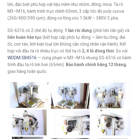
lớn, đặc biệt phù hợp vật liệu mềm như nhôm, đồng, mica. Ta rô
M3–M16, hành trình trục chính 65mm, 3 cấp tốc độ puly-curoa
(260/400/590 rpm), động cơ lồng sóc 1.5kW – 380V 3 pha.
SS-6516 có 2 chế độ tự động:
1 lần rồi dừng
(phôi lớn cần gá) và
liên hoàn liên tục
(kết hợp cấp phôi tự động — làm bu lông, đai
ốc, con tán, linh kiện loạt lớn không cần công nhân vận hành). Kết
hợp với đầu ta rô nhiều trục có thể ta rô
2, 4 lỗ đồng thời
. So với
WDDM SB4516
— cùng phạm vi M3–M16 nhưng SS-6516 có hành
trình đầu ta rô lớn hơn (65mm).
Bảo hành chính hãng 12 tháng
,
giao hàng toàn quốc.