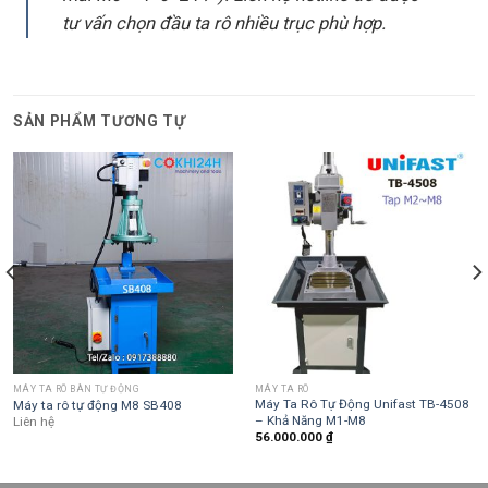
tư vấn chọn đầu ta rô nhiều trục phù hợp.
SẢN PHẨM TƯƠNG TỰ
MÁY TA RÔ BÀN TỰ ĐỘNG
MÁY TA RÔ
Máy Ta Rô Tự Động Unifast TB-4508
Máy ta rô tự động M8 SB408
– Khả Năng M1-M8
Liên hệ
56.000.000
₫