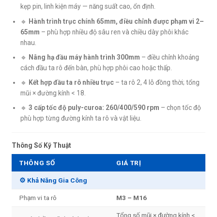
kẹp pin, linh kiện máy — năng suất cao, ổn định.
🔹
Hành trình trục chính 65mm, điều chỉnh được phạm vi 2–
65mm
– phù hợp nhiều độ sâu ren và chiều dày phôi khác
nhau.
🔹
Nâng hạ đầu máy hành trình 300mm
– điều chỉnh khoảng
cách đầu ta rô đến bàn, phù hợp phôi cao hoặc thấp.
🔹
Kết hợp đầu ta rô nhiều trục
– ta rô 2, 4 lỗ đồng thời; tổng
mũi × đường kính < 18.
🔹
3 cấp tốc độ puly-curoa: 260/400/590 rpm
– chọn tốc độ
phù hợp từng đường kính ta rô và vật liệu.
Thông Số Kỹ Thuật
THÔNG SỐ
GIÁ TRỊ
⚙️ Khả Năng Gia Công
Phạm vi ta rô
M3 – M16
Tổng số mũi × đường kính <