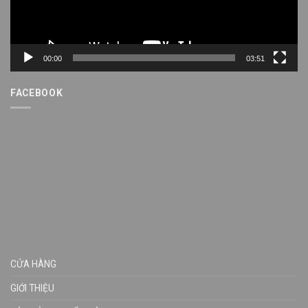
00:00
03:51
FACEBOOK
CỬA HÀNG
GIỚI THIỆU