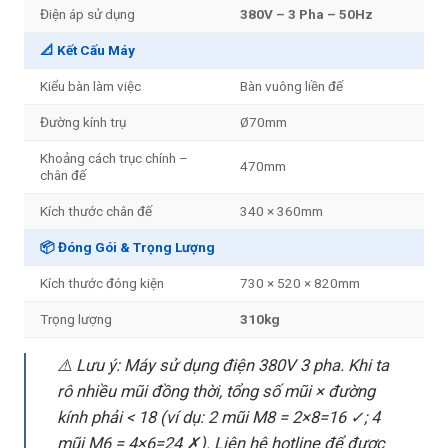
Điện áp sử dụng
380V – 3 Pha – 50Hz
📐 Kết Cấu Máy
Kiểu bàn làm việc
Bàn vuông liền đế
Đường kính trụ
Ø70mm
Khoảng cách trục chính –
470mm
chân đế
Kích thước chân đế
340 × 360mm
📦 Đóng Gói & Trọng Lượng
Kích thước đóng kiện
730 × 520 × 820mm
Trọng lượng
310kg
⚠️ Lưu ý: Máy sử dụng điện 380V 3 pha. Khi ta
rô nhiều mũi đồng thời, tổng số mũi × đường
kính phải < 18 (ví dụ: 2 mũi M8 = 2×8=16 ✓; 4
mũi M6 = 4×6=24 ✗). Liên hệ hotline để được