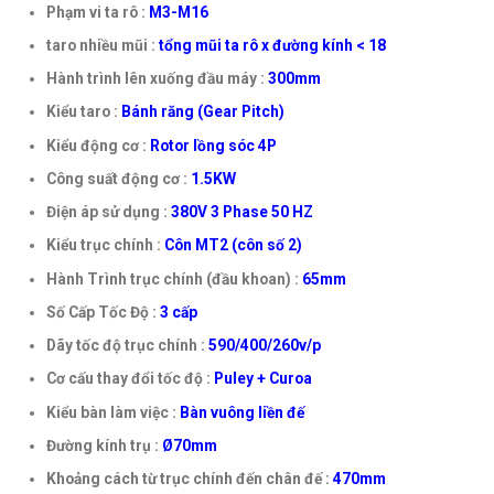
Phạm vi ta rô :
M3-M16
taro nhiều mũi :
tổng mũi ta rô x đường kính < 18
Hành trình lên xuống đầu máy :
300mm
Kiểu taro :
Bánh răng (Gear Pitch)
Kiểu động cơ :
Rotor lồng sóc 4P
Công suất động cơ :
1.5KW
Điện áp sử dụng :
380V 3 Phase 50 HZ
Kiểu trục chính :
Côn MT2 (côn số 2)
Hành Trình trục chính (đầu khoan) :
65mm
Số Cấp Tốc Độ :
3 cấp
Dãy tốc độ trục chính :
590/400/260v/p
Cơ cấu thay đổi tốc độ :
Puley + Curoa
Kiểu bàn làm việc :
Bàn vuông liền đế
Đường kính trụ :
Ø70mm
Khoảng cách từ trục chính đến chân đế :
470mm