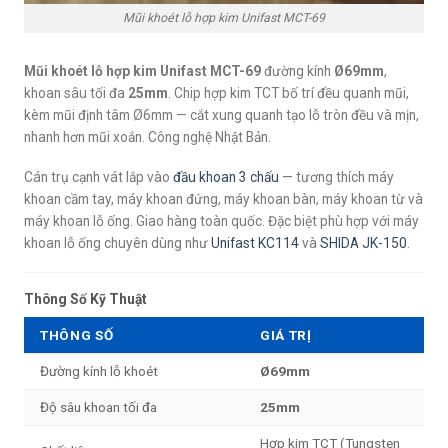
Mũi khoét lỗ hợp kim Unifast MCT-69
Mũi khoét lỗ hợp kim Unifast MCT-69
đường kính
Ø69mm
,
khoan sâu tối đa
25mm
. Chip hợp kim TCT bố trí đều quanh mũi,
kèm mũi định tâm Ø6mm — cắt xung quanh tạo lỗ tròn đều và mịn,
nhanh hơn mũi xoắn. Công nghệ Nhật Bản.
Cán trụ cạnh vát lắp vào
đầu khoan 3 chấu
— tương thích máy
khoan cầm tay, máy khoan đứng, máy khoan bàn, máy khoan từ và
máy khoan lỗ ống. Giao hàng toàn quốc. Đặc biệt phù hợp với máy
khoan lỗ ống chuyên dùng như
Unifast KC114
và
SHIDA JK-150
.
Thông Số Kỹ Thuật
THÔNG SỐ
GIÁ TRỊ
Đường kính lỗ khoét
Ø69mm
Độ sâu khoan tối đa
25mm
Hợp kim TCT (Tungsten