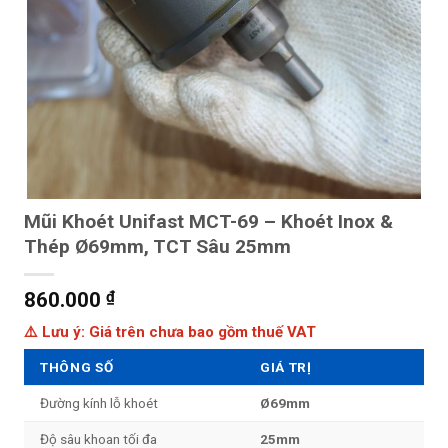
Mũi Khoét Unifast MCT-69 – Khoét Inox &
Thép Ø69mm, TCT Sâu 25mm
860.000
₫
⚠️ Lưu ý: Giá trên chưa bao gồm thuế VAT
THÔNG SỐ
GIÁ TRỊ
Đường kính lỗ khoét
Ø69mm
Độ sâu khoan tối đa
25mm