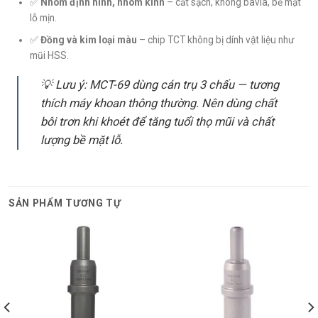
✅
Nhôm định hình, nhôm kính
– cắt sạch, không bavia, bề mặt
lỗ mịn.
✅
Đồng và kim loại màu
– chip TCT không bị dính vật liệu như
mũi HSS.
💡 Lưu ý: MCT-69 dùng cán trụ 3 chấu — tương
thích máy khoan thông thường. Nên dùng chất
bôi trơn khi khoét để tăng tuổi thọ mũi và chất
lượng bề mặt lỗ.
SẢN PHẨM TƯƠNG TỰ