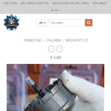
Skip
GIỚI THIỆU
BẢO HÀNH & ĐỔI TRẢ
VẬN CHUYỂN VÀ GIAO HÀNG
CỬA HÀNG
to
BLOG
content
TRANG CHỦ
PHỤ KIỆN
MŨI KHOÉT LỖ
/
/
LỌC