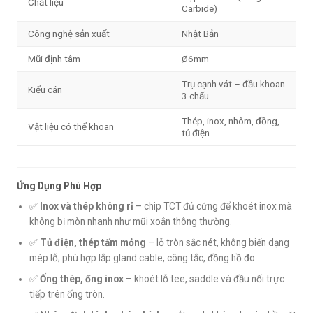
Chất liệu
Carbide)
Công nghệ sản xuất
Nhật Bản
Mũi định tâm
Ø6mm
Trụ cạnh vát – đầu khoan
Kiểu cán
3 chấu
Thép, inox, nhôm, đồng,
Vật liệu có thể khoan
tủ điện
Ứng Dụng Phù Hợp
✅
Inox và thép không rỉ
– chip TCT đủ cứng để khoét inox mà
không bị mòn nhanh như mũi xoắn thông thường.
✅
Tủ điện, thép tấm mỏng
– lỗ tròn sắc nét, không biến dạng
mép lỗ; phù hợp lắp gland cable, công tắc, đồng hồ đo.
✅
Ống thép, ống inox
– khoét lỗ tee, saddle và đầu nối trực
tiếp trên ống tròn.